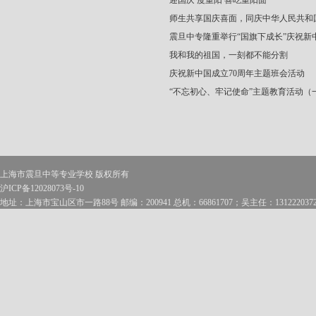
迎国庆 度重阳 喜吃重阳面
师生共享国庆喜面，同庆中华人民共和
震旦中专隆重举行“国旗下成长”庆祝新
我和我的祖国，一刻都不能分割
庆祝新中国成立70周年主题班会活动
“不忘初心、牢记使命”主题教育活动（
上海市震旦中等专业学校 版权所有
沪ICP备12028073号-10
地址：上海市宝山区市一路88号 邮编：200941 总机：66861707；吴主任：1312220